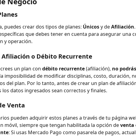
de Negocio
Planes
a, puedes crear dos tipos de planes: 
Únicos
 y de 
Afiliación
 específicas que debes tener en cuenta para asegurar una c
n y operación.
 Afiliación o Débito Recurrente
crees un plan con 
débito recurrente
 (afiliación), 
no podrás
 la imposibilidad de modificar disciplinas, costo, duración, 
s del plan. Por lo tanto, antes de crear un plan de afiliació
 los datos ingresados sean correctos y finales.
de Venta
rios pueden adquirir estos planes a través de tu página we
ón móvil, siempre que tengan habilitada la opción de 
venta 
ante
: Si usas Mercado Pago como pasarela de pagos, actua