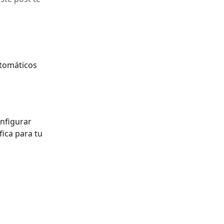
tomáticos 
onfigurar 
ica para tu 