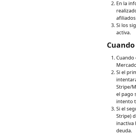
En la in
realizad
afiliados
Si los s
activa.
Cuando 
Cuando e
Mercado 
Si el pr
intentar
Stripe/M
el pago 
intento 
Si el se
Stripe) 
inactiva
deuda.