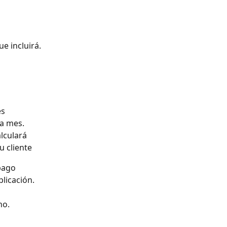
e incluirá. 
s 
da mes.
lculará 
u cliente
pago 
licación.
ho.