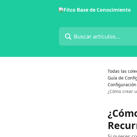
Ir al contenido principal
Buscar artículos...
Todas las cole
Guía de Confi
Configuración 
¿Cómo crear un
¿Cómo
Recurr
Si quieres c