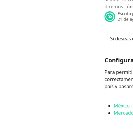
diremos cómo
Escrito
21 de a
Si deseas
Configura
Para permitir
correctament
país y pasar
México -
Mercado 