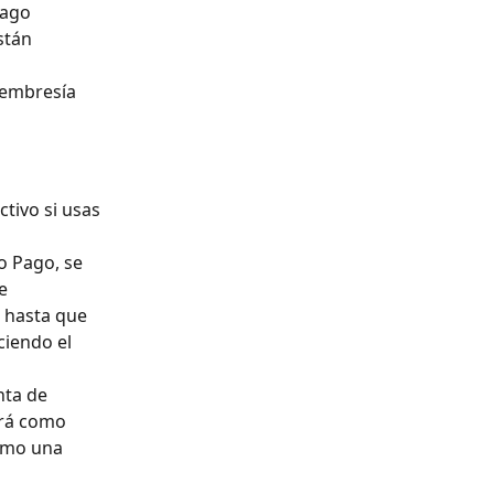
pago 
stán 
membresía 
tivo si usas 
o Pago, se 
e 
 hasta que 
ciendo el 
nta de 
ará como 
omo una 