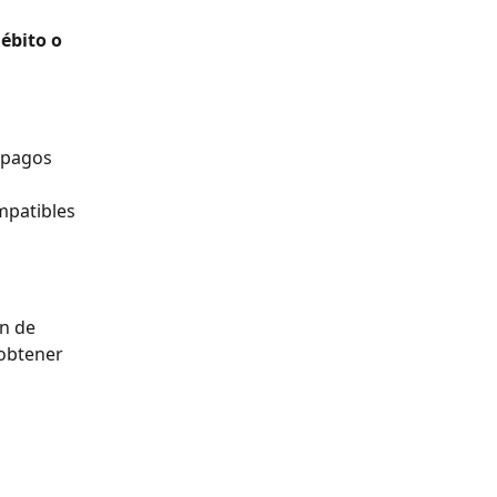
ébito o 
 pagos 
mpatibles 
n de 
obtener 