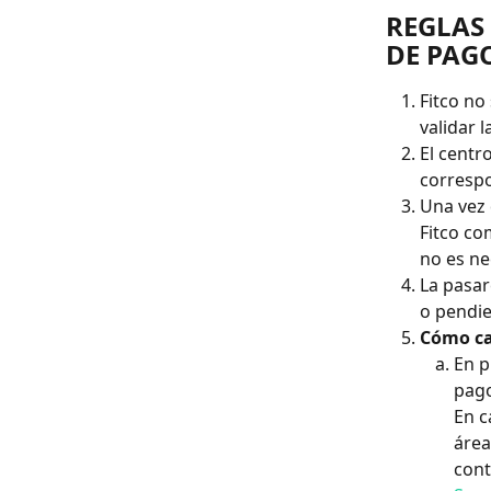
REGLAS
DE PAGO
Fitco no
validar 
El centr
correspo
Una vez 
Fitco co
no es ne
La pasar
o pendie
Cómo ca
En p
pago
En c
área
cont