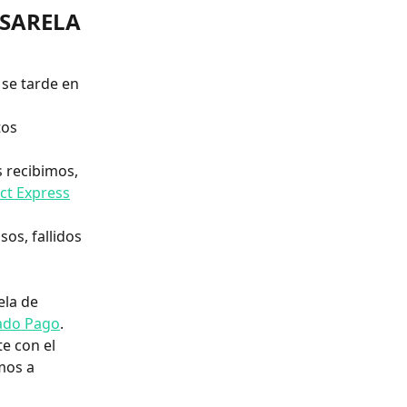
SARELA 
 se tarde en 
tos 
 recibimos, 
ct Express
os, fallidos 
ela de 
ado Pago
. 
e con el 
mos a 