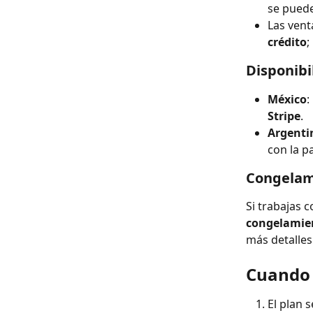
se puede
Las vent
crédito
;
Disponibi
México
:
Stripe
.
Argenti
con la p
Congelami
Si trabajas 
congelamie
más detalles
Cuando 
El plan 