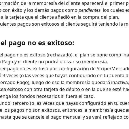
formación de la membresía del cliente aparecerá el primer 
o con éxito y los demás pagos como 
pendientes
, los cuales e
 a la tarjeta que el cliente añadió en la compra del plan.
iguientes pagos son exitosos el cliente seguirá teniendo la 
el pago no es exitoso:
l pago no es exitoso (rechazado), el plan se pone como inac
Pago y el cliente no podrá utilizar su membresía.
imer pago no es exitoso por configuración de Stripe/Mercad
á 3 veces (o las veces que hayas configurado en tu cuenta d
ercado Pago), luego de eso la membresía quedará inactiva,
sea exitoso con otra tarjeta de débito o en la que se esté ha
tenga los fondos necesarios si fuera el caso.
gundo, tercero (o las veces que hayas configurado en tu cue
de los pagos no son exitosos, entonces la membresía qued
 hasta que se cancele el pago mensual y se verá reflejado c