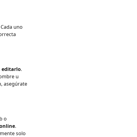
. Cada uno 
orrecta 
 editarlo
. 
nombre u 
n, asegúrate 
b o 
online
.
lmente solo 