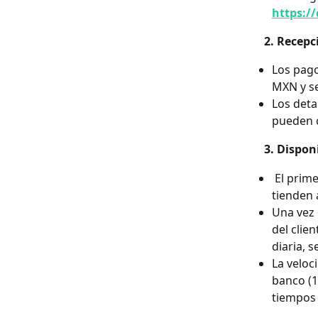
https:/
     2. Rec
Los pago
MXN y se
Los deta
pueden c
     3. Dis
 El primer depósito puede tomar un aproximado de 10 días hábiles, días que 
tienden 
Una vez 
del clie
diaria, 
La veloc
banco (1
tiempos 