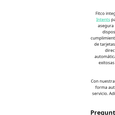
Fitco inte
Intents
 p
asegura 
dispos
cumplimiento
de tarjeta
direc
automática
exitosas
Con nuestra 
forma aut
servicio. A
Pregunt