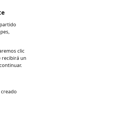
te
partido 
pes, 
aremos clic 
 recibirá un 
continuar.
 creado 