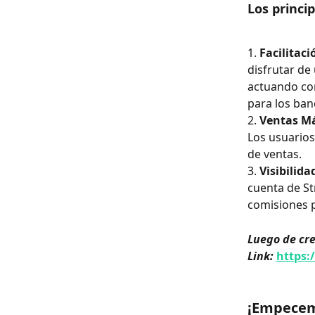
Los princi
1. 
Facilitaci
disfrutar de
actuando com
para los ban
2.
 Ventas M
Los usuarios
de ventas.
3.
 Visibilid
cuenta de St
comisiones 
Luego de cre
Link: 
https:
¡Empecem