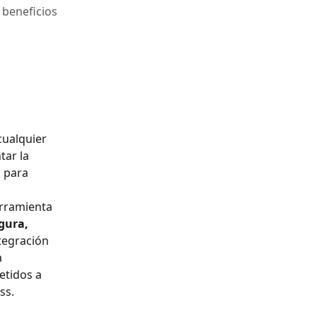
 beneficios
cualquier 
ar la 
 para 
rramienta 
gura, 
ntegración 
 
etidos a 
ss.