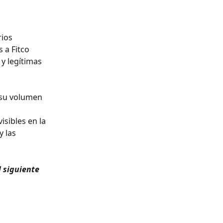
ios 
 a Fitco 
y legítimas 
 su volumen 
sibles en la 
 las 
 siguiente 