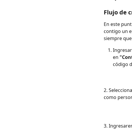
Flujo de 
En este pun
contigo un e
siempre que 
Ingresar
en 
"Con
código d
2. Seleccion
como person
3. Ingresare