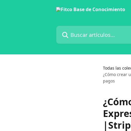
Ir al contenido principal
Buscar artículos...
Todas las cole
¿Cómo crear u
pagos
¿Cómo
Expres
|Stri