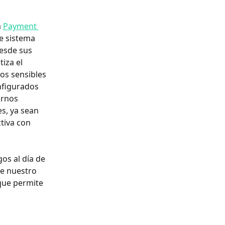
 
Payment 
e sistema 
esde sus 
iza el 
os sensibles 
nfigurados 
arnos 
s, ya sean 
tiva con 
os al día de 
e nuestro 
que permite 