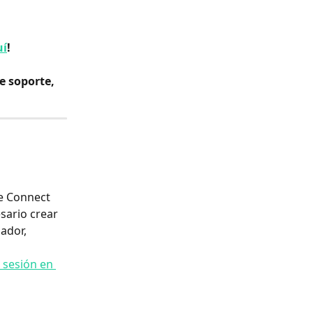
uí
!
e soporte, 
e Connect 
esario crear 
ador, 
r sesión en 