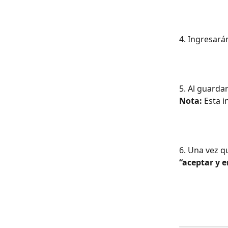
4. Ingresará
5. Al guarda
Nota:
 Esta 
6. Una vez q
“aceptar y e