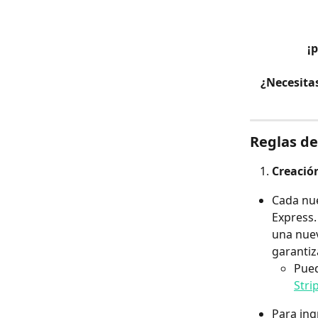
¡
¿Necesitas
Reglas de
Creació
Cada nue
Express.
una nuev
garantiz
Pued
Stri
Para ing