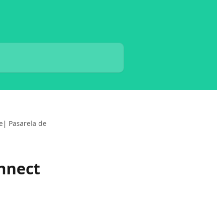
e| Pasarela de
nnect