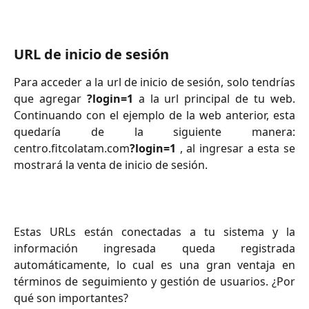
URL de inicio de sesión
Para acceder a la url de inicio de sesión, solo tendrías
que agregar
?login=1
a la url principal de tu web.
Continuando con el ejemplo de la web anterior, esta
quedaría de la siguiente manera:
centro.fitcolatam.com
?login=1
, al ingresar a esta se
mostrará la venta de inicio de sesión.
Estas URLs están conectadas a tu sistema y la
información ingresada queda registrada
automáticamente, lo cual es una gran ventaja en
términos de seguimiento y gestión de usuarios. ¿Por
qué son importantes?