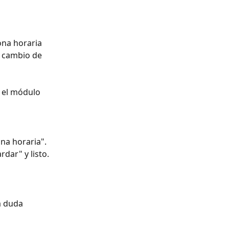
ona horaria 
 cambio de 
 el módulo 
na horaria". 
rdar" y listo.
a duda 