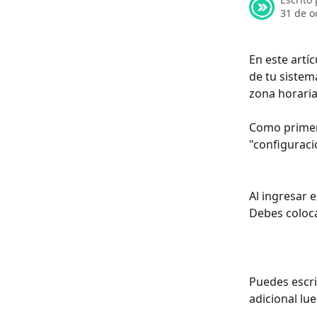
31 de o
En este artí
de tu sistem
zona horaria
Como primer
"configuraci
Al ingresar 
Debes colocar
Puedes escr
adicional lue