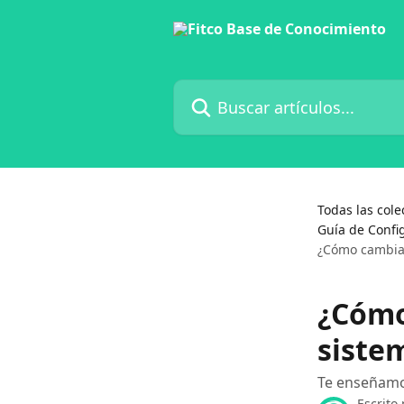
Ir al contenido principal
Buscar artículos...
Todas las cole
Guía de Confi
¿Cómo cambiar
¿Cómo
siste
Te enseñamo
Escrito