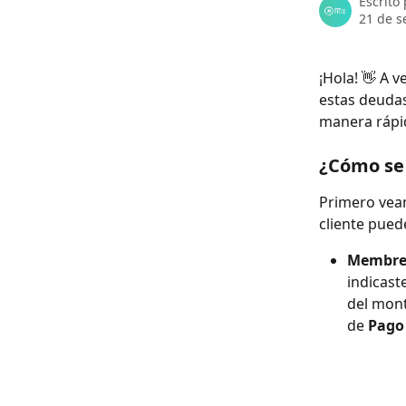
Escrito
21 de s
¡Hola! 👋 A 
estas deuda
manera rápid
¿Cómo se 
Primero veam
cliente pued
Membres
indicaste
del mont
de 
Pago 