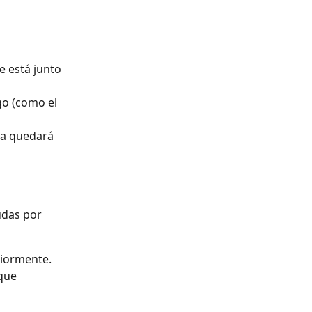
e está junto 
go (como el 
uda quedará 
udas por
riormente.
que 