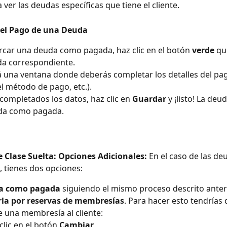
ver las deudas específicas que tiene el cliente.
r el Pago de una Deuda
car una deuda como pagada, haz clic en el botón 
verde
 qu
da correspondiente.
á una ventana donde deberás completar los detalles del pa
l método de pago, etc.).
completados los datos, haz clic en 
Guardar
 y ¡listo! La de
ada como pagada.
 Clase Suelta: Opciones Adicionales: 
En el caso de las de
, tienes dos opciones:
a como pagada
 siguiendo el mismo proceso descrito ante
la por reservas de membresías
. Para hacer esto tendrías 
e una membresía al cliente:
clic en el botón 
Cambiar
.