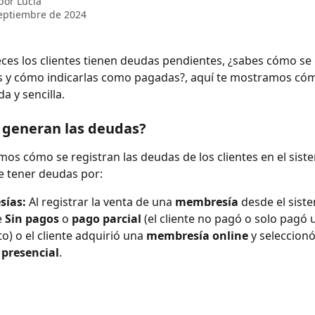
 por
Lucia
eptiembre de 2024
veces los clientes tienen deudas pendientes, ¿sabes cómo se
s y cómo indicarlas como pagadas?, aquí te mostramos có
a y sencilla.
generan las deudas? 
os cómo se registran las deudas de los clientes en el sist
e tener deudas por:
ías: 
Al registrar la venta de una 
membresía
 desde el siste
 
Sin pagos
 o 
pago parcial
 (el cliente no pagó o solo pagó 
o) o el cliente adquirió una 
membresía online
 y seleccionó
presencial
.