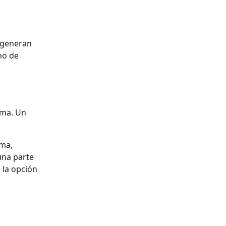
 generan 
mo de 
ema. Un 
ma, 
una parte 
 la opción 