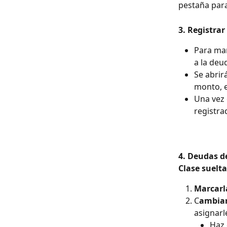
pestaña para 
3. Registra
Para mar
a la deu
Se abrir
monto, e
Una vez 
registr
4. Deudas de
Clase suelta
Marcarl
C
ambiar
asignarl
Haz 