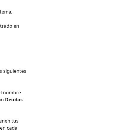
tema, 
trado en 
s siguientes 
el nombre 
ón 
Deudas
.
enen tus 
 en cada 