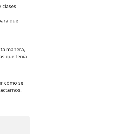
 clases 
 para que 
sta manera, 
as que tenía 
er cómo se 
actarnos. 