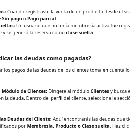
os: 
Cuando registraste la venta de un producto desde el sis
 
Sin pago
 o 
Pago parcial
.
ueltas: 
Un usuario que no tenía membresía activa fue regis
e y se generó la reserva como 
clase suelta
.
dicar las deudas como pagadas?
ar los pagos de las deudas de los clientes toma en cuenta lo
l Módulo de Clientes: 
Dirígete al módulo
 Clientes
 y busca 
on la deuda. Dentro del perfil del cliente, selecciona la secci
 las Deudas del Cliente: 
Aquí encontrarás las deudas que ti
sificados por 
Membresía, Producto o Clase suelta. 
Haz clic