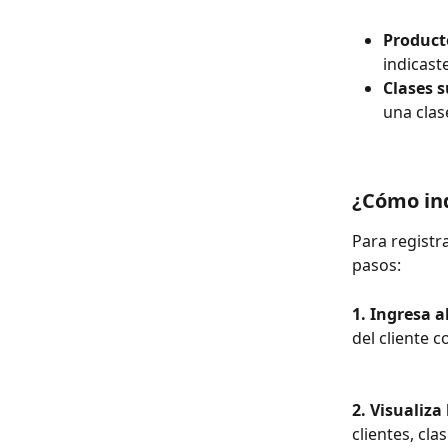
Product
indicaste
Clases s
una clas
¿Cómo in
Para registr
pasos:
1. Ingresa a
del cliente c
2. Visualiza
clientes, cla