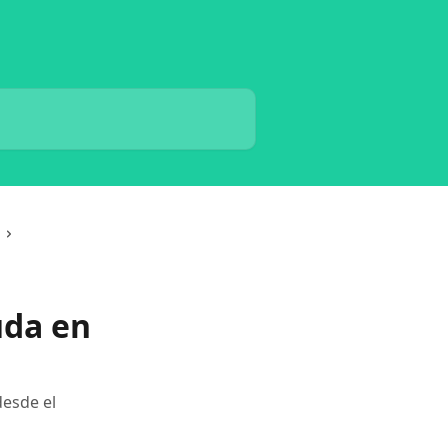
uda en
esde el