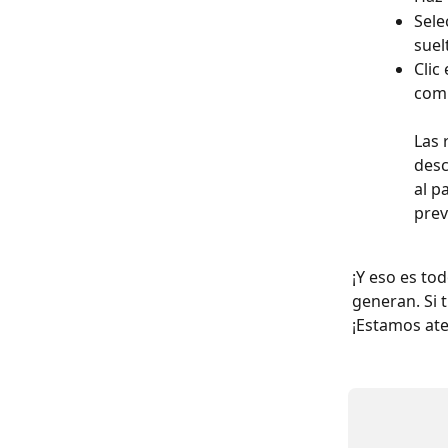
Sele
suel
Clic 
comp
Las 
desc
al p
prev
¡Y eso es to
generan. Si 
¡Estamos ate