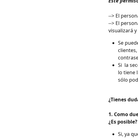
Este permiso
--> El perso
--> El person
visualizará 
Se puede
clientes
contras
Si  la s
lo tiene
sólo pod
¿Tienes dud
1. Como due
¿Es posible?
Si, ya q