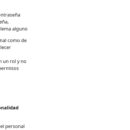
contraseña
eña, 
oblema alguno
onal como de 
lecer 
 un rol y no 
 permisos 
onalidad 
 el personal 