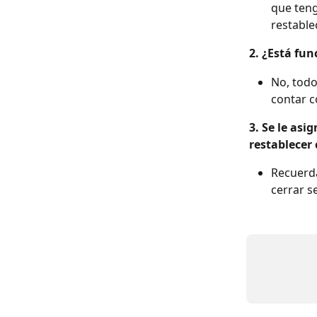
que teng
restable
2. ¿Está fu
No, todo
contar c
3. Se le asi
restablecer
Recuerda
cerrar se