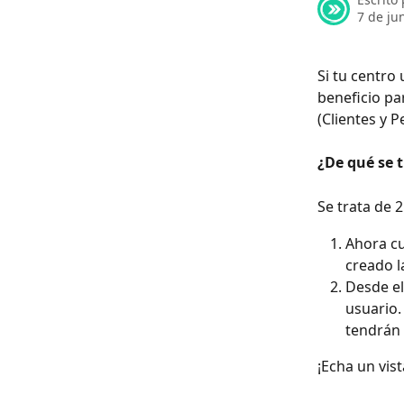
7 de ju
Si tu centro
beneficio pa
(Clientes y P
¿De qué se t
Se trata de 2
Ahora cu
creado l
Desde el
usuario.
tendrán 
¡Echa un vist