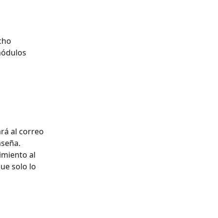
cho 
módulos 
rá al correo 
aseña.
imiento al 
ue solo lo 