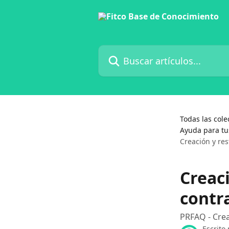
Ir al contenido principal
Buscar artículos...
Todas las cole
Ayuda para tus
Creación y re
Creac
contr
PRFAQ - Crea
Escrito