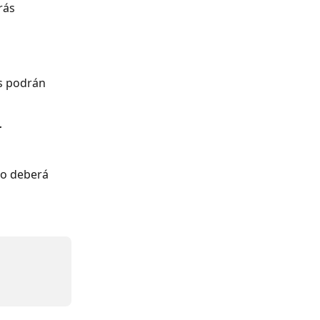
rás 
s podrán 
 
io deberá 