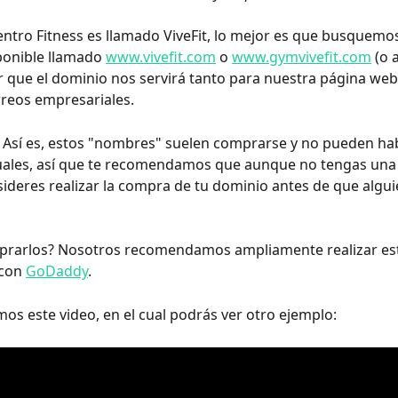
entro Fitness es llamado ViveFit, lo mejor es que busquemo
onible llamado 
www.vivefit.com
 o 
www.gymvivefit.com
 (o
 que el dominio nos servirá tanto para nuestra página we
reos empresariales.
 Así es, estos "nombres" suelen comprarse y no pueden hab
uales, así que te recomendamos que aunque no tengas una
sideres realizar la compra de tu dominio antes de que algui
rarlos? Nosotros recomendamos ampliamente realizar es
con 
GoDaddy
.
os este video, en el cual podrás ver otro ejemplo: