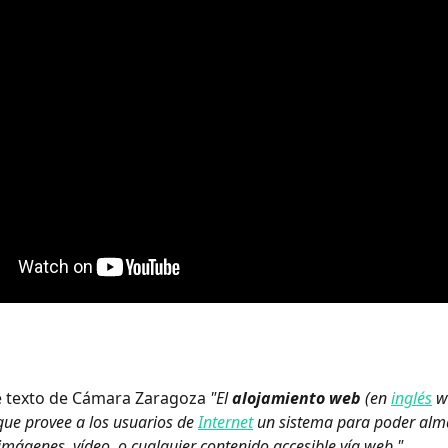
e texto de Cámara Zaragoza 
"El 
alojamiento web
 (en 
inglés
 w
 que provee a los usuarios de 
Internet
 un sistema para poder alm
imágenes, vídeo, o cualquier contenido accesible vía web."