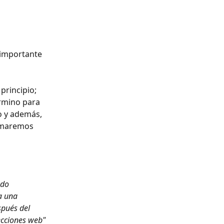
 importante 
rincipio; 
rmino para 
o y además, 
lamaremos 
do 
a una 
spués del 
recciones web"