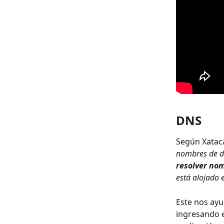
DNS
Según Xataca
nombres de do
resolver no
está alojado 
Este nos ayud
ingresando e