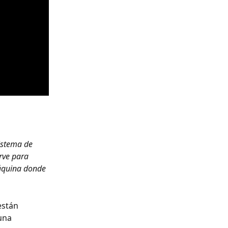
sistema de 
rve para 
máquina donde 
están 
una 