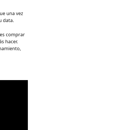
ue una vez 
u data.
es comprar 
s hacer.
namiento, 