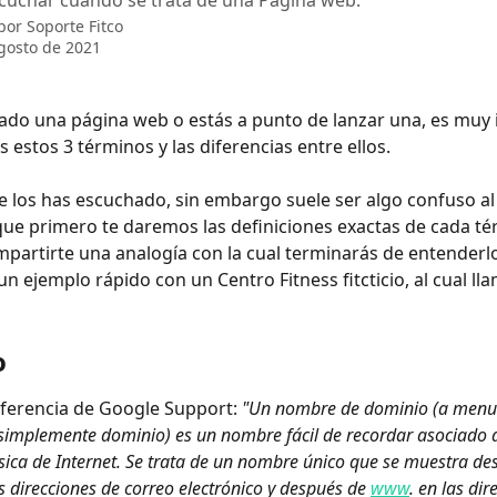
scuchar cuando se trata de una Página web.
 por
Soporte Fitco
gosto de 2021
cado una página web o estás a punto de lanzar una, es muy
 estos 3 términos y las diferencias entre ellos.
los has escuchado, sin embargo suele ser algo confuso al p
que primero te daremos las definiciones exactas de cada té
partirte una analogía con la cual terminarás de entenderl
 ejemplo rápido con un Centro Fitness fitcticio, al cual l
o
eferencia de Google Support: 
"Un nombre de dominio (a menu
implemente dominio) es un nombre fácil de recordar asociado 
física de Internet. Se trata de un nombre único que se muestra de
s direcciones de correo electrónico y después de 
www
. en las di