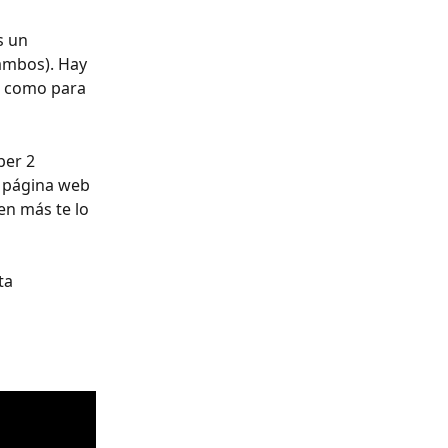
s un 
 ambos). Hay 
b como para 
er 2 
 página web 
en más te lo 
ta 