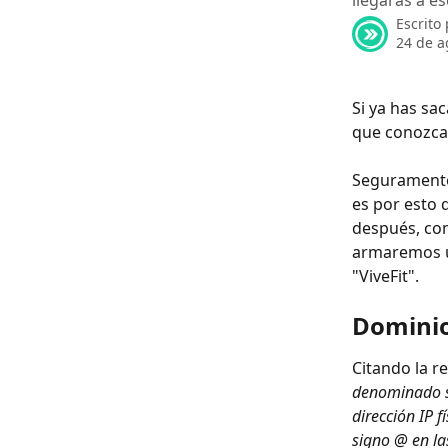
llegarás a e
Escrito
24 de a
Si ya has sa
que conozcas
Seguramente 
es por esto 
después, com
armaremos un
"ViveFit".
Domini
Citando la r
denominado s
dirección IP 
signo @ en la