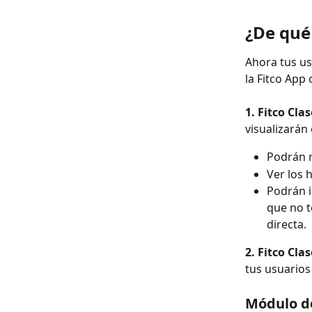
¿De qué
Ahora tus us
la Fitco App
1. Fitco Cla
visualizarán
Podrán r
Ver los 
Podrán i
que no t
directa.
2. Fitco Cl
tus usuarios
Módulo de