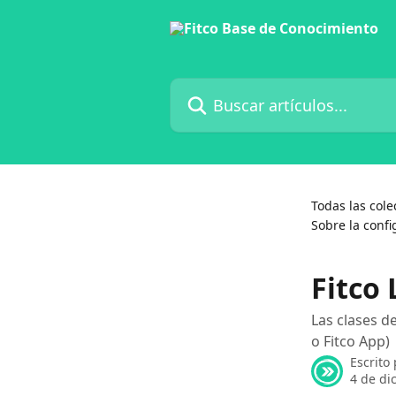
Ir al contenido principal
Buscar artículos...
Todas las cole
Sobre la confi
Fitco 
Las clases d
o Fitco App)
Escrito
4 de di