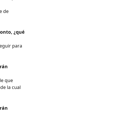
e de 
ronto, ¿qué 
eguir para 
rán 
de que 
de la cual 
rán 