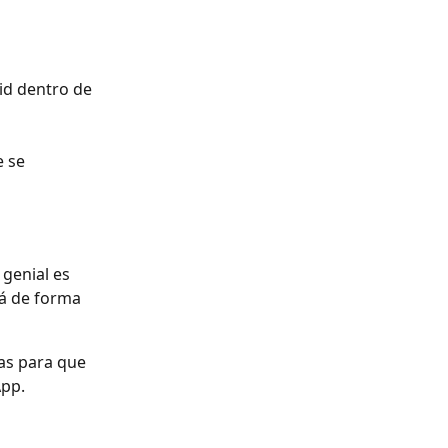
id dentro de 
 se 
genial es 
rá de forma 
as para que 
App.