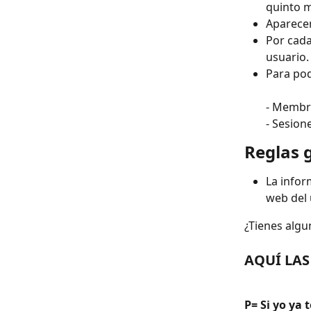
quinto 
Aparecer
Por cada
usuario.
Para pod
- Membre
- Sesion
Reglas g
La infor
web del 
¿Tienes algu
AQUÍ LAS
P= Si yo ya