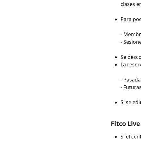
clases en
Para pod
- Membre
- Sesion
Se desco
La reser
- Pasadas
- Futura
Si se ed
Fitco Liv
Si el ce