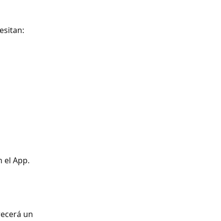
esitan:
n el App.
recerá un 