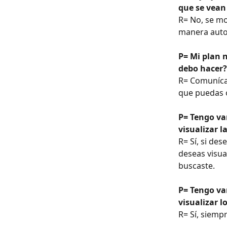
que se vean
R= No, se mo
manera auto
P= Mi plan 
debo hacer?
R= Comunícat
que puedas 
P= Tengo var
visualizar l
R= Sí, si des
deseas visua
buscaste.
P= Tengo var
visualizar l
R= Sí, siemp