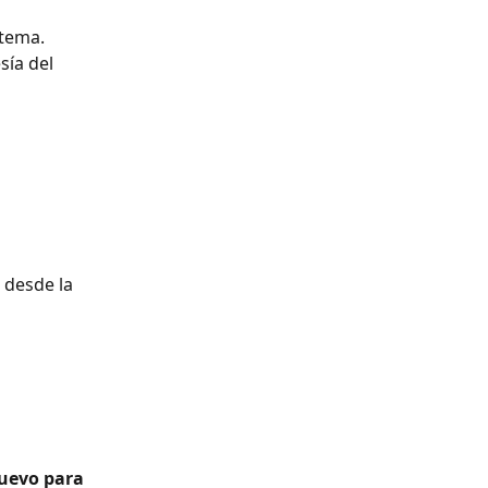
stema.
ía del 
 desde la 
nuevo para 