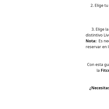
     2. Elig
      3. Elige la clase a la cual quieres ingresar (Las clases en vivo tienen el texto   
distintivo Li
Nota:  
Es ne
reservar en l
Con esta guí
la 
Fit
¿Necesitas