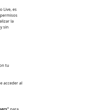
 Live, es 
 permisos 
izar la 
y sin 
on tu 
e acceder al 
sers"
 para 