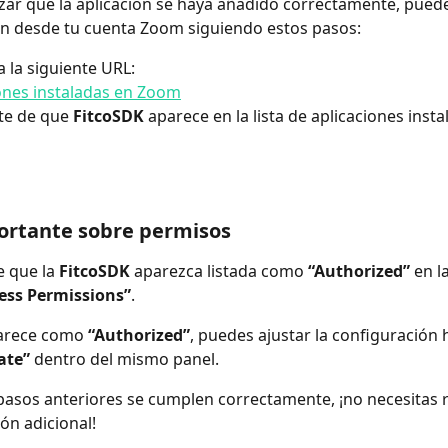
zar que la aplicación se haya añadido correctamente, puedes
ón desde tu cuenta Zoom siguiendo estos pasos:
a la siguiente URL:
ones instaladas en Zoom
e de que 
FitcoSDK
 aparece en la lista de aplicaciones insta
ortante sobre permisos
 que la 
FitcoSDK
 aparezca listada como 
“Authorized”
 en l
ess Permissions”
.
arece como 
“Authorized”
, puedes ajustar la configuración 
ate”
 dentro del mismo panel.
 pasos anteriores se cumplen correctamente, ¡no necesitas r
ón adicional!