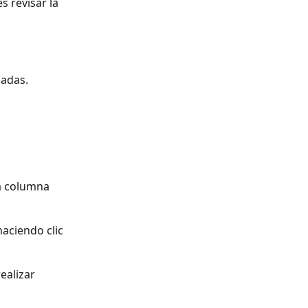
 revisar la 
ladas.
a columna 
haciendo clic 
ealizar 