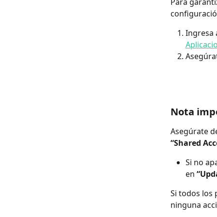
Para garanti
configuraci
Ingresa 
Aplicaci
Asegúrat
Nota imp
Asegúrate de
“Shared Acc
Si no ap
en 
“Upd
Si todos los
ninguna acci