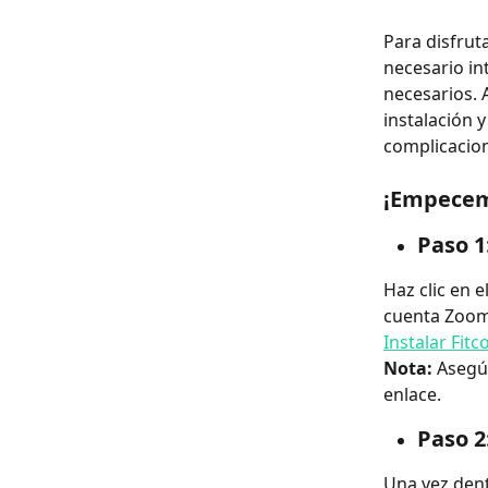
Para disfrut
necesario in
necesarios. 
instalación y
complicacio
¡Empecem
Paso 1
Haz clic en e
cuenta Zoom
Instalar Fi
Nota:
 Asegú
enlace.
Paso 2
Una vez dent