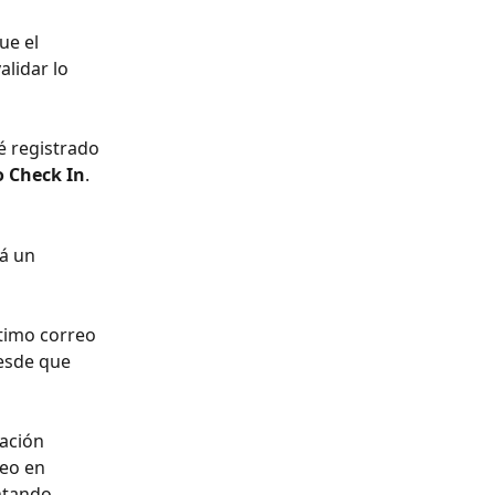
ue el 
lidar lo 
é registrado 
o Check In
. 
á un 
ltimo correo 
esde que 
ación 
reo en 
ntando 