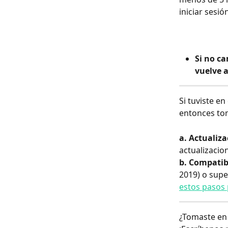
iniciar sesi
Si no ca
vuelve a
Si tuviste e
entonces tom
a. Actualiza
actualizacio
b. Compatibi
2019) o super
estos pasos 
¿Tomaste en 