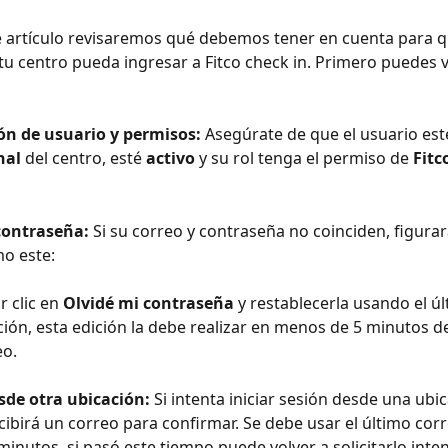
e artículo revisaremos qué debemos tener en cuenta para q
tu centro pueda ingresar a Fitco check in. Primero puedes va
ión de usuario y permisos: 
Asegúrate de que el usuario est
nal
 del centro, esté 
activo
 y su rol tenga el permiso de 
Fitc
contraseña: 
Si su correo y contraseña no coinciden, figurar
o este:
 clic en 
Olvidé mi contraseña 
y restablecerla usando el ú
ión, esta edición la debe realizar en menos de 5 minutos d
eo.
sde otra ubicación: 
Si intenta iniciar sesión desde una ubic
ecibirá un correo para confirmar. Se debe usar el último cor
inutos, si pasó este tiempo puede volver a solicitarlo inte