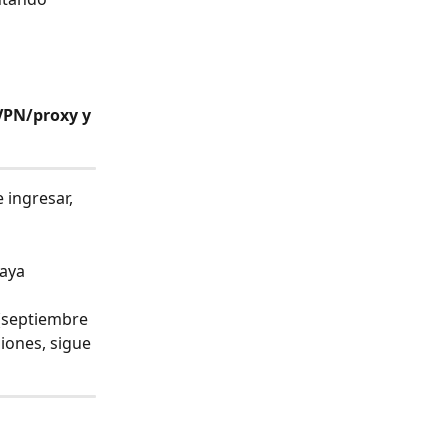
VPN/proxy
 y 
 ingresar, 
aya 
(septiembre 
siones, sigue 