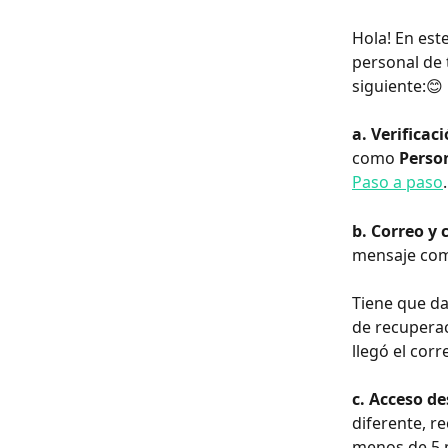
Hola! En est
personal de 
siguiente:😊
a. Verificac
como 
Perso
Paso a paso
.
b. Correo y 
mensaje com
Tiene que dar
de recuperac
llegó el corr
c. Acceso de
diferente, r
menos de 5 m