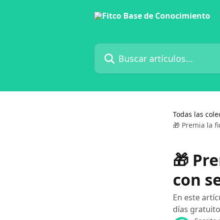
Ir al contenido principal
Buscar artículos...
Todas las cole
🎁 Premia la f
🎁 Pre
con se
En este artí
días gratuito