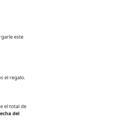
rgarle este 
s el regalo.
 el total de 
recha del 