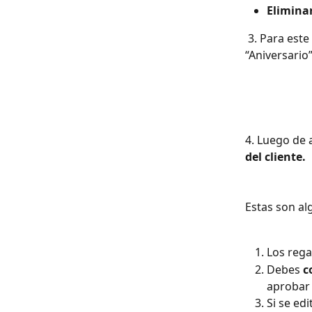
Eliminar
 3. Para este ejemplo, aprobaremos la solicitud de 1 sesión de regalo por el motivo 
“Aniversario
4. Luego de a
del cliente.
Estas son al
Los rega
Debes 
c
aprobar 
Si se edi