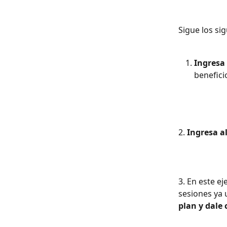
Sigue los si
Ingresa
benefici
2. 
Ingresa al
3. En este ej
sesiones ya u
plan y dale c