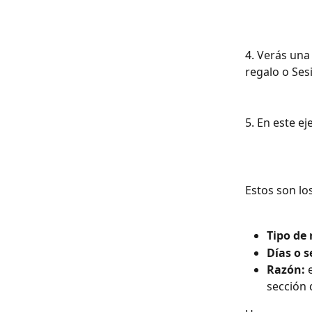
4. Verás una
regalo o Ses
5. En este e
Estos son lo
Tipo de 
Días o s
Razón:
 
sección 