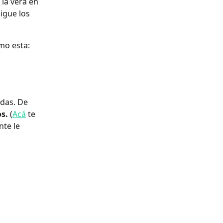
la verá en 
igue los 
mo esta:
das. De 
s.
 (
Acá
 te 
te le 